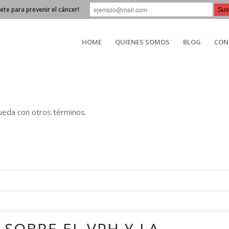
bete para prevenir el cáncer!
HOME
QUIENES SOMOS
BLOG
CON
queda con otros términos.
 SOBRE EL VPH Y LA