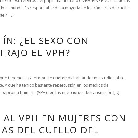
ién lo está el virus del papiloma humano o VPH. El VPH es una de las
do el mundo. Es responsable de la mayoría de los cánceres de cuello
te 4 […]
ÍN: ¿EL SEXO CON
RAJO EL VPH?
 que tenemos tu atención, te queremos hablar de un estudio sobre
e, y que ha tenido bastante repercusión en los medios de
 papiloma humano (VPH) son las infecciones de transmisión […]
 AL VPH EN MUJERES CON
AS DEL CUELLO DEL