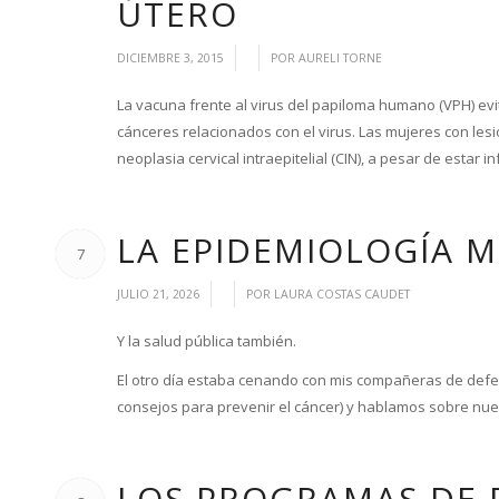
ÚTERO
/
/
DICIEMBRE 3, 2015
POR
AURELI TORNE
La vacuna frente al virus del papiloma humano (VPH) evita
cánceres relacionados con el virus. Las mujeres con les
neoplasia cervical intraepitelial (CIN), a pesar de estar
LA EPIDEMIOLOGÍA 
7
/
/
JULIO 21, 2026
POR
LAURA COSTAS CAUDET
Y la salud pública también.
El otro día estaba cenando con mis compañeras de defens
consejos para prevenir el cáncer) y hablamos sobre nue
LOS PROGRAMAS DE 