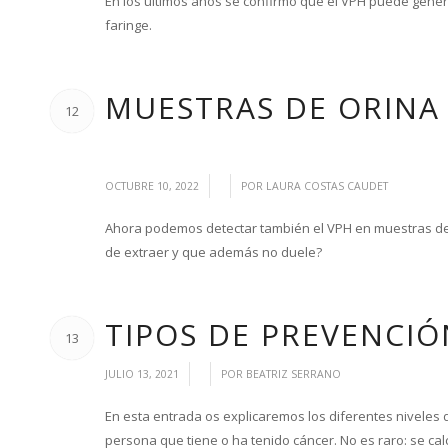
En los últimos años se confirmó que el VPH puede gener
faringe.
MUESTRAS DE ORINA
12
/
/
OCTUBRE 10, 2022
POR
LAURA COSTAS CAUDET
Ahora podemos detectar también el VPH en muestras de
de extraer y que además no duele?
TIPOS DE PREVENCIÓ
13
/
/
JULIO 13, 2021
POR
BEATRIZ SERRANO
En esta entrada os explicaremos los diferentes niveles
persona que tiene o ha tenido cáncer. No es raro: se ca