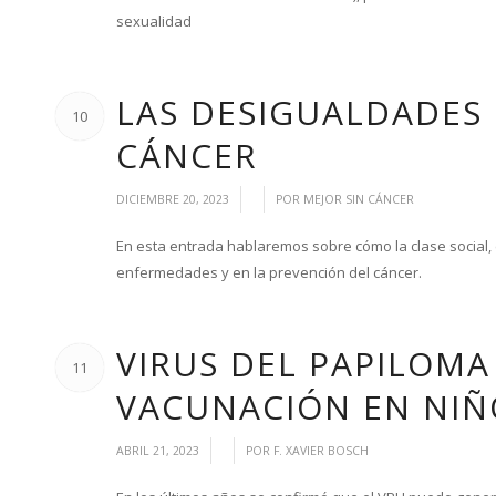
sexualidad
LAS DESIGUALDADES 
10
CÁNCER
/
/
DICIEMBRE 20, 2023
POR
MEJOR SIN CÁNCER
En esta entrada hablaremos sobre cómo la clase social, el
enfermedades y en la prevención del cáncer.
VIRUS DEL PAPILOMA
11
VACUNACIÓN EN NIÑ
/
/
ABRIL 21, 2023
POR
F. XAVIER BOSCH