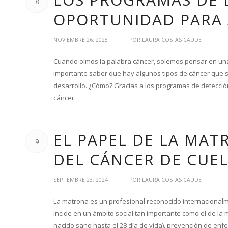
8
OPORTUNIDAD PARA 
/
/
NOVIEMBRE 26, 2025
POR
LAURA COSTAS CAUDET
Cuando oímos la palabra cáncer, solemos pensar en una e
importante saber que hay algunos tipos de cáncer que s
desarrollo. ¿Cómo? Gracias a los programas de detecció
cáncer.
EL PAPEL DE LA MAT
9
DEL CÁNCER DE CUE
/
/
SEPTIEMBRE 23, 2024
POR
LAURA COSTAS CAUDET
La matrona es un profesional reconocido internacionalme
incide en un ámbito social tan importante como el de la m
nacido sano hasta el 28 día de vida), prevención de en