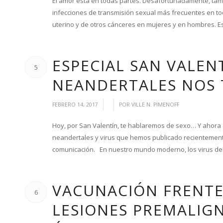
El amor está en todas partes. Desafortunadamente, tamb
infecciones de transmisión sexual más frecuentes en to
uterino y de otros cánceres en mujeres y en hombres. Es
ESPECIAL SAN VALENT
5
NEANDERTALES NOS T
/
/
FEBRERO 14, 2017
POR
VILLE N. PIMENOFF
Hoy, por San Valentín, te hablaremos de sexo… Y ahora
neandertales y virus que hemos publicado recientement
comunicación. En nuestro mundo moderno, los virus del
VACUNACIÓN FRENTE
6
LESIONES PREMALIGN