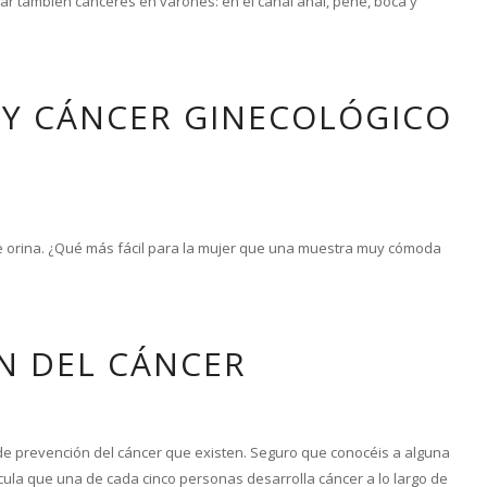
ar también cánceres en varones: en el canal anal, pene, boca y
 Y CÁNCER GINECOLÓGICO
 orina. ¿Qué más fácil para la mujer que una muestra muy cómoda
N DEL CÁNCER
 de prevención del cáncer que existen. Seguro que conocéis a alguna
lcula que una de cada cinco personas desarrolla cáncer a lo largo de