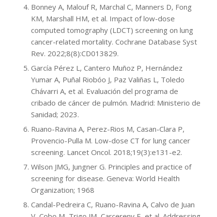
Bonney A, Malouf R, Marchal C, Manners D, Fong
KM, Marshall HM, et al. Impact of low-dose
computed tomography (LDCT) screening on lung
cancer-related mortality. Cochrane Database Syst
Rev. 2022;8(8):CD013829.
García Pérez L, Cantero Muñoz P, Hernández
Yumar A, Puñal Riobóo J, Paz Valiñas L, Toledo
Chávarri A, et al. Evaluación del programa de
cribado de cáncer de pulmón. Madrid: Ministerio de
Sanidad; 2023.
Ruano-Ravina A, Perez-Rios M, Casan-Clara P,
Provencio-Pulla M. Low-dose CT for lung cancer
screening. Lancet Oncol. 2018;19(3):e131-e2.
Wilson JMG, Jungner G. Principles and practice of
screening for disease. Geneva: World Health
Organization; 1968
Candal-Pedreira C, Ruano-Ravina A, Calvo de Juan
V, Cobo M, Trigo JM, Carcereny E, et al. Addressing