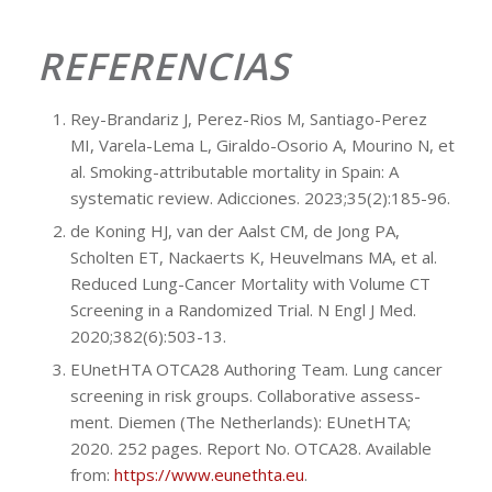
REFERENCIAS
Rey-Brandariz J, Perez-Rios M, Santiago-Perez
MI, Varela-Lema L, Giraldo-Osorio A, Mourino N, et
al. Smoking-attributable mortality in Spain: A
systematic review. Adicciones. 2023;35(2):185-96.
de Koning HJ, van der Aalst CM, de Jong PA,
Scholten ET, Nackaerts K, Heuvelmans MA, et al.
Reduced Lung-Cancer Mortality with Volume CT
Screening in a Randomized Trial. N Engl J Med.
2020;382(6):503-13.
EUnetHTA OTCA28 Authoring Team. Lung cancer
screening in risk groups. Collaborative assess-
ment. Diemen (The Netherlands): EUnetHTA;
2020. 252 pages. Report No. OTCA28. Available
from:
https://www.eunethta.eu
.