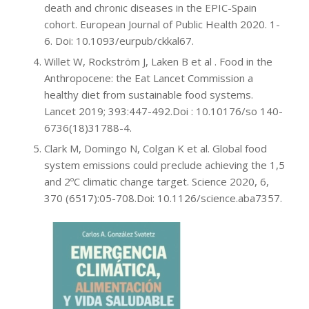
death and chronic diseases in the EPIC-Spain
cohort. European Journal of Public Health 2020. 1-
6. Doi: 10.1093/eurpub/ckkal67.
Willet W, Rockström J, Laken B et al . Food in the
Anthropocene: the Eat Lancet Commission a
healthy diet from sustainable food systems.
Lancet 2019; 393:447-492.Doi : 10.10176/so 140-
6736(18)31788-4.
Clark M, Domingo N, Colgan K et al. Global food
system emissions could preclude achieving the 1,5
and 2ºC climatic change target. Science 2020, 6,
370 (6517):05-708.Doi: 10.1126/science.aba7357.