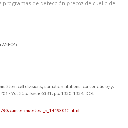
os programas de detección precoz de cuello de
a ANECA).
in. Stem cell divisions, somatic mutations, cancer etiology,
 2017:Vol. 355, Issue 6331, pp. 1330-1334. DOI:
01/30/cancer-muertes-_n_14493012.html