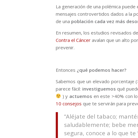
La generación de una polémica puede est
mensajes controvertidos dados a la po
de una
población cada vez más deso
En resumen, los estudios revisados d
Contra el Cáncer
avalan que un alto po
prevenir.
Entonces
¿qué podemos hacer?
Sabemos que un elevado porcentaje (>
parece fácil:
investiguemos
qué puede
) y
actuemos
en este >40% con lo 
10 consejos
que te servirán para preve
“Aléjate del tabaco; mant
saludablemente; bebe meno
segura, conoce a lo que te 