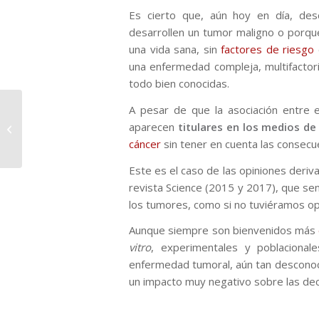
Es cierto que, aún hoy en día, d
desarrollen un tumor maligno o porqu
una vida sana, sin
factores de riesgo
una enfermedad compleja, multifactori
todo bien conocidas.
A pesar de que la asociación entre 
Ácido palmítico y
aparecen
titulares en los medios d
cáncer
cáncer
sin tener en cuenta las consecu
Este es el caso de las opiniones deriv
revista Science (2015 y 2017), que se
los tumores, como si no tuviéramos op
Aunque siempre son bienvenidos más
vitro
, experimentales y poblacional
enfermedad tumoral, aún tan descono
un impacto muy negativo sobre las deci