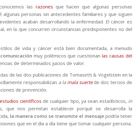
esconocemos las
razones
que hacen que algunas personas
é algunas personas sin antecedentes familiares y que siguen
evidentes acaban desarrollando la enfermedad. El cáncer es
al, en la que concurren circunstancias predisponentes no del
estilos de vida y cáncer está bien documentada, a menudo
e comunicación
muy polémicos que cuestionan
las causas del
encias de determinados juicios de valor.
adas de las dos publicaciones de Tomasetti & Vogelstein en la
ncillamente responsabilizan
a la
mala suerte
de dos tercios de
ciones de prevención.
estudios científicos
de cualquier tipo, ya sean estadísticos,
in
es, que nos permitan establecer porqué se desarrolla la
cida,
la manera como se transmite el mensaje
podría tener
siones que en el día a día tiene que tomar cualquier persona.