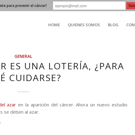
bete para prevenir el cáncer!
HOME
QUIENES SOMOS
BLOG
CON
GENERAL
R ES UNA LOTERÍA, ¿PARA
É CUIDARSE?
del azar
en la aparición del cáncer. Ahora un nuevo estudio
s se deben al azar.
”