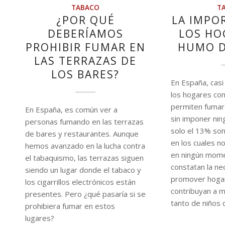
TABACO
T
¿POR QUÉ
LA IMPO
DEBERÍAMOS
LOS HO
PROHIBIR FUMAR EN
HUMO D
LAS TERRAZAS DE
LOS BARES?
En España, casi
los hogares co
permiten fumar
En España, es común ver a
sin imponer ning
personas fumando en las terrazas
solo el 13% so
de bares y restaurantes. Aunque
en los cuales n
hemos avanzado en la lucha contra
en ningún mome
el tabaquismo, las terrazas siguen
constatan la ne
siendo un lugar donde el tabaco y
promover hoga
los cigarrillos electrónicos están
contribuyan a m
presentes. Pero ¿qué pasaría si se
tanto de niños 
prohibiera fumar en estos
lugares?