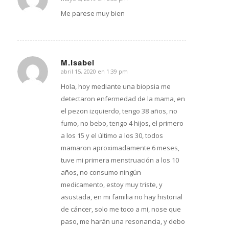
Dice:
Me parese muy bien
M.Isabel
abril 15, 2020 en 1:39 pm
Dice:
Hola, hoy mediante una biopsia me
detectaron enfermedad de la mama, en
el pezon izquierdo, tengo 38 años, no
fumo, no bebo, tengo 4 hijos, el primero
a los 15 y el último a los 30, todos
mamaron aproximadamente 6 meses,
tuve mi primera menstruación a los 10
años, no consumo ningún
medicamento, estoy muy triste, y
asustada, en mi familia no hay historial
de cáncer, solo me toco a mi, nose que
paso, me harán una resonancia, y debo