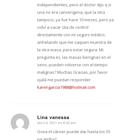
independientes, pero el doctor dijo q si
una no era cancerigena, que la otra
tampoco, ya fue hace 10 meses, pero ya
volví a sacar cita de control
directamente con mi seguro médico,
anhelando que me saquen muestra de
la otra masa, para estar segura. Mi
pregunta es, las masas benignas en el
seno, pueden volverse con el tiempo
malignas? Muchas Gracias, por favor
ojalá me puedan responder.
karengarcia1988@hotmail.com
Lina vanessa
abril 4, 2021 en 8:45 am
Dice:
Osea el cáncer puede dar hasta los 55
pa arriba?