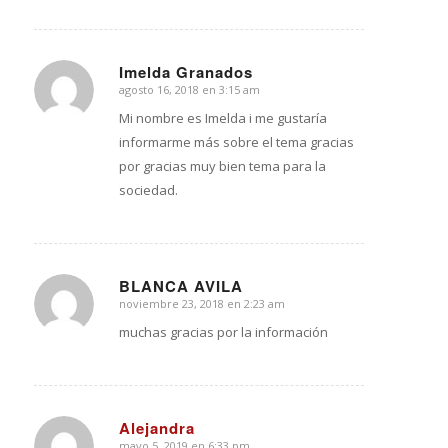
Imelda Granados
agosto 16, 2018 en 3:15 am
Dice:
Mi nombre es Imelda i me gustaría
informarme más sobre el tema gracias
por gracias muy bien tema para la
sociedad.
BLANCA AVILA
noviembre 23, 2018 en 2:23 am
Dice:
muchas gracias por la información
Alejandra
mayo 5, 2019 en 6:33 pm