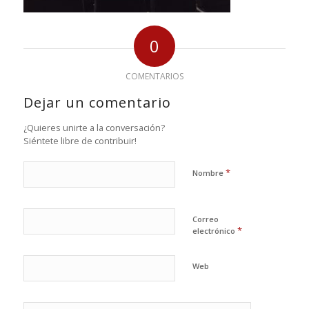
0
COMENTARIOS
Dejar un comentario
¿Quieres unirte a la conversación?
Siéntete libre de contribuir!
*
Nombre
Correo
*
electrónico
Web