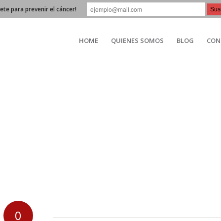
bete para prevenir el cáncer!
HOME
QUIENES SOMOS
BLOG
CON
0