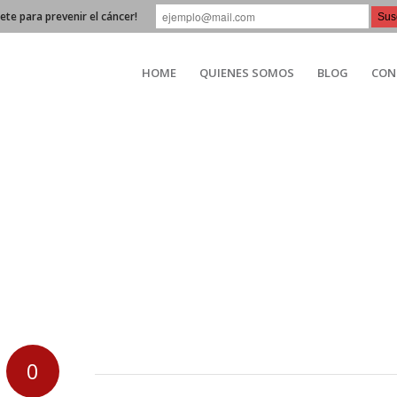
bete para prevenir el cáncer!
HOME
QUIENES SOMOS
BLOG
CON
0