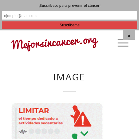
¡Suscríbete para prevenir el cáncer!
▲
IMAGE