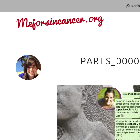
¡Suscrí
PARES_000