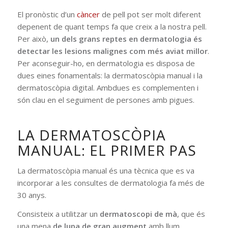
El pronòstic d’un
càncer
de pell pot ser molt diferent
depenent de quant temps fa que creix a la nostra pell.
Per això,
un dels grans reptes en dermatologia és
detectar les lesions malignes com més aviat millor
.
Per aconseguir-ho, en dermatologia es disposa de
dues eines fonamentals: la dermatoscòpia manual i la
dermatoscòpia digital. Ambdues es complementen i
són clau en el seguiment de persones amb pigues.
LA DERMATOSCÒPIA
MANUAL: EL PRIMER PAS
La dermatoscòpia manual és una tècnica que es va
incorporar a les consultes de dermatologia fa més de
30 anys.
Consisteix a utilitzar un
dermatoscopi de mà
, que és
una mena
de lupa de gran augment
amb llum