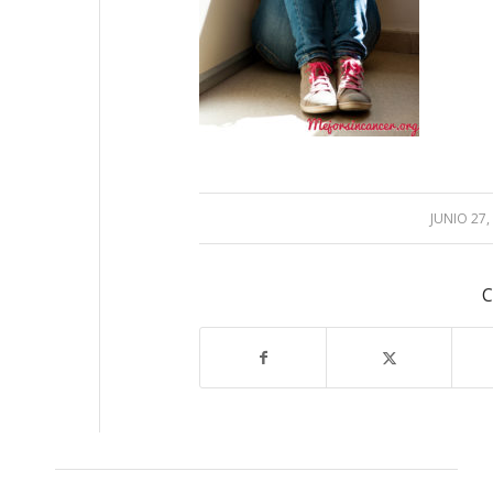
JUNIO 27,
/
C