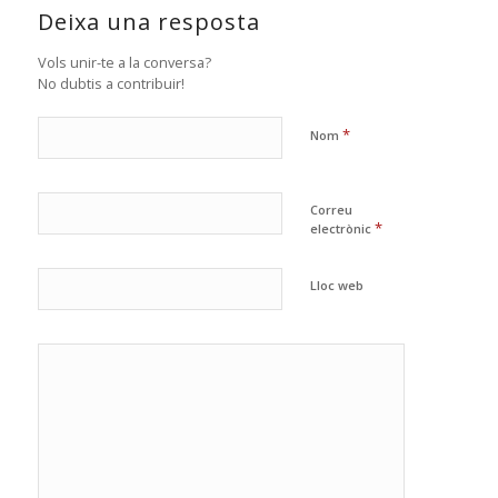
Deixa una resposta
Vols unir-te a la conversa?
No dubtis a contribuir!
*
Nom
Correu
*
electrònic
Lloc web